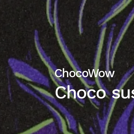
ChocoWow
Choco su